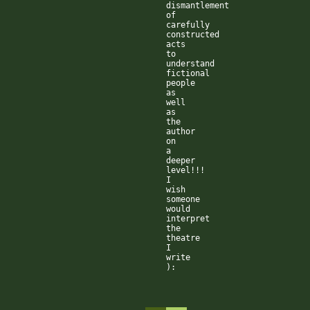
dismantlement
of
carefully
constructed
acts
to
understand
fictional
people
as
well
as
the
author
on
a
deeper
level!!!
I
wish
someone
would
interpret
the
theatre
I
write
):