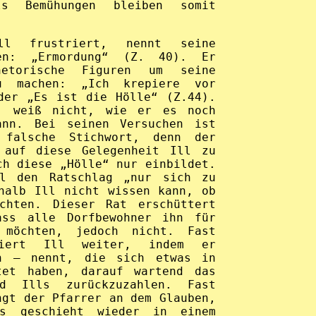
ls Bemühungen bleiben somit
ll frustriert, nennt seine
en: „Ermordung“ (Z. 40). Er
hetorische Figuren um seine
u machen: „Ich krepiere vor
der „Es ist die Hölle“ (Z.44).
, weiß nicht, wie er es noch
ann. Bei seinen Versuchen ist
 falsche Stichwort, denn der
 auf diese Gelegenheit Ill zu
ch diese „Hölle“ nur einbildet.
l den Ratschlag „nur sich zu
halb Ill nicht wissen kann, ob
chten. Dieser Rat erschüttert
ass alle Dorfbewohner ihn für
 möchten, jedoch nicht. Fast
ntiert Ill weiter, indem er
n – nennt, die sich etwas in
tet haben, darauf wartend das
d Ills zurückzuzahlen. Fast
ngt der Pfarrer an dem Glauben,
s geschieht wieder in einem