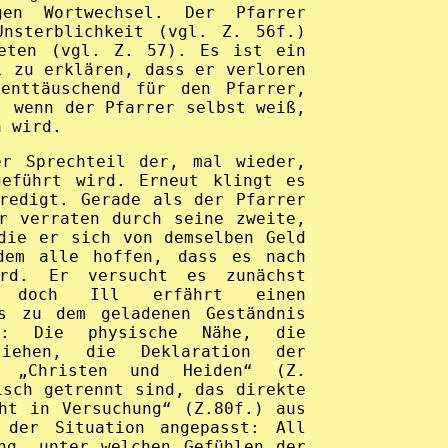
gen Wortwechsel. Der Pfarrer
Unsterblichkeit (vgl. Z. 56f.)
eten (vgl. Z. 57). Es ist ein
l zu erklären, dass er verloren
enttäuschend für den Pfarrer,
, wenn der Pfarrer selbst weiß,
n wird.
er Sprechteil der, mal wieder,
geführt wird. Erneut klingt es
redigt. Gerade als der Pfarrer
r verraten durch seine zweite,
die er sich von demselben Geld
dem alle hoffen, dass es nach
rd. Er versucht es zunächst
, doch Ill erfährt einen
as zu dem geladenen Geständnis
t: Die physische Nähe, die
liehen, die Deklaration der
n „Christen und Heiden“ (Z.
isch getrennt sind, das direkte
ht in Versuchung“ (Z.80f.) aus
 der Situation angepasst: All
ng, unter welchen Gefühlen der