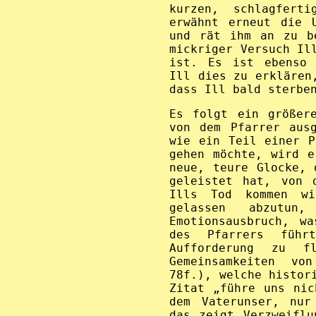
kurzen, schlagferti
erwähnt erneut die 
und rät ihm an zu b
mickriger Versuch Il
ist. Es ist ebenso 
Ill dies zu erklären
dass Ill bald sterbe
Es folgt ein größer
von dem Pfarrer aus
wie ein Teil einer P
gehen möchte, wird e
neue, teure Glocke, 
geleistet hat, von 
Ills Tod kommen wi
gelassen abzutun
Emotionsausbruch, w
des Pfarrers führ
Aufforderung zu f
Gemeinsamkeiten vo
78f.), welche histor
Zitat „führe uns nic
dem Vaterunser, nur
das zeigt Verzweiflu