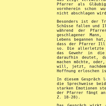
Pfarrer als Gläubi
vornherein schon wu
nicht abschlagen wir
Besonders ist der T
Schüsse fallen und I
während der Pfarr
geschlagener Mann,
Lebens begannen hat
dass der Pfarrer Ill
so. Die allerletzte
das Gewehr in die
daraufhin deutet, d
machen möchte, oder,
will, jetzt, nachde
Hoffnung erloschen i
In diesem Gespräch l
die Sprechweise bei
starken Emotionen st
der Pfarrer fängt an
Z. 18-28).
Das Gespräch wirkt 