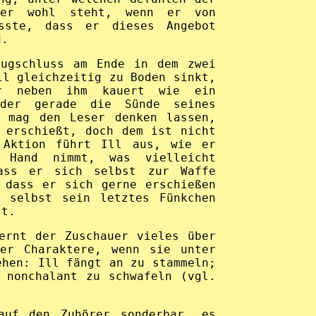
ger wohl steht, wenn er von
sste, dass er dieses Angebot
d.
rugschluss am Ende in dem zwei
ll gleichzeitig zu Boden sinkt,
er neben ihm kauert wie ein
 der gerade die Sünde seines
, mag den Leser denken lassen,
 erschießt, doch dem ist nicht
 Aktion führt Ill aus, wie er
 Hand nimmt, was vielleicht
ass er sich selbst zur Waffe
 dass er sich gerne erschießen
m selbst sein letztes Fünkchen
st.
ernt der Zuschauer vieles über
der Charaktere, wenn sie unter
ehen: Ill fängt an zu stammeln;
 nonchalant zu schwafeln (vgl.
auf den Zuhörer sonderbar, es