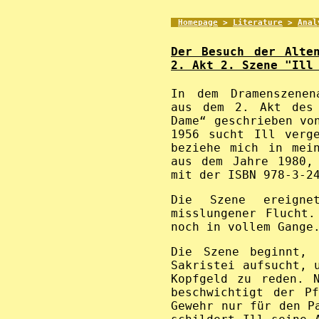
Homepage
>
Literature
>
Anal
Der Besuch der Alte
2. Akt 2. Szene "Ill
In dem Dramenszenen
aus dem 2. Akt des 
Dame“ geschrieben vo
1956 sucht Ill verg
beziehe mich in mei
aus dem Jahre 1980,
mit der ISBN 978-3-2
Die Szene ereign
misslungener Flucht.
noch in vollem Gange
Die Szene beginnt, 
Sakristei aufsucht, 
Kopfgeld zu reden. 
beschwichtigt der P
Gewehr nur für den P