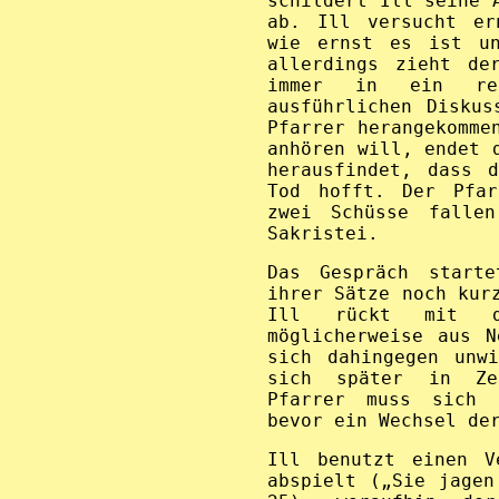
schildert Ill seine 
ab. Ill versucht er
wie ernst es ist un
allerdings zieht de
immer in ein rel
ausführlichen Disku
Pfarrer herangekomme
anhören will, endet 
herausfindet, dass 
Tod hofft. Der Pfar
zwei Schüsse fallen
Sakristei.
Das Gespräch starte
ihrer Sätze noch kur
Ill rückt mit d
möglicherweise aus N
sich dahingegen unw
sich später in Ze
Pfarrer muss sich 
bevor ein Wechsel de
Ill benutzt einen V
abspielt („Sie jagen