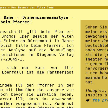
yses
> Der Besuch der Alten Dame
n Dame - Dramenszenenanalyse -
 beim Pfarrer"
Sehen Sie
meine ers
ausschnitt „Ill beim Pfarrer“
gewachsen
Dramas „Der Besuch der Alten
meiner
da
n Friedrich Dürrenmatt im Jahre
Deutschle
eblich Hilfe beim Pfarrer. Ich
noch weni
ner Analyse auf die Neuauflage
als die j
 erschienen im Diogenes Verlag
Theater h
47-23045-1.
eigenen T
et sich nur kurz vor Ills
hervorger
 Ebenfalls ist die Pantherjagt
einen bes
.
meinem He
hat.
indem Ill den Pfarrer in der
um mit ihm über das ausgesetzte
Thoughts,
Noch bevor sie wirklich reden,
insults a
farrer Ill, dass das anwesende
🖝
the pr
anther vorgesehen ist. Zunächst