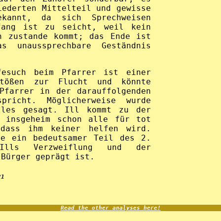
iederten Mittelteil und gewisse
ekannt, da sich Sprechweisen
fang ist zu seicht, weil kein
h zustande kommt; das Ende ist
s unaussprechbare Geständnis
fesuch beim Pfarrer ist einer
tößen zur Flucht und könnte
Pfarrer in der darauffolgenden
pricht. Möglicherweise wurde
lles gesagt. Ill kommt zu der
n insgeheim schon alle für tot
dass ihm keiner helfen wird.
ne ein bedeutsamer Teil des 2.
lls Verzweiflung und der
 Bürger geprägt ist.
21
Read the other analyses here!