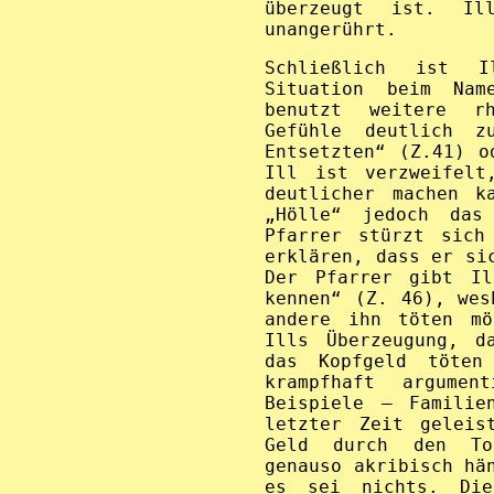
überzeugt ist. Il
unangerührt.
Schließlich ist I
Situation beim Nam
benutzt weitere r
Gefühle deutlich z
Entsetzten“ (Z.41) o
Ill ist verzweifelt
deutlicher machen k
„Hölle“ jedoch das
Pfarrer stürzt sich
erklären, dass er si
Der Pfarrer gibt Il
kennen“ (Z. 46), wes
andere ihn töten mö
Ills Überzeugung, d
das Kopfgeld töten
krampfhaft argume
Beispiele – Familie
letzter Zeit geleis
Geld durch den To
genauso akribisch hä
es sei nichts. Die