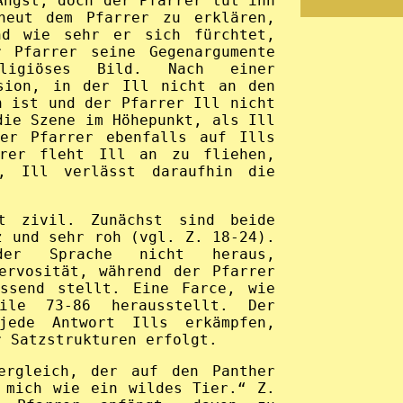
Angst, doch der Pfarrer tut ihn
neut dem Pfarrer zu erklären,
d wie sehr er sich fürchtet,
r Pfarrer seine Gegenargumente
igiöses Bild. Nach einer
ssion, in der Ill nicht an den
n ist und der Pfarrer Ill nicht
die Szene im Höhepunkt, als Ill
der Pfarrer ebenfalls auf Ills
rer fleht Ill an zu fliehen,
, Ill verlässt daraufhin die
t zivil. Zunächst sind beide
z und sehr roh (vgl. Z. 18-24).
er Sprache nicht heraus,
ervosität, während der Pfarrer
issend stellt. Eine Farce, wie
ile 73-86 herausstellt. Der
jede Antwort Ills erkämpfen,
r Satzstrukturen erfolgt.
ergleich, der auf den Panther
 mich wie ein wildes Tier.“ Z.