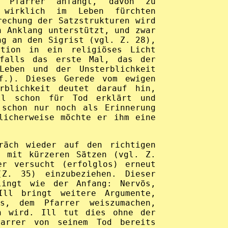
r Pfarrer anfängt, davon zu
 wirklich im Leben fürchten
rechung der Satzstrukturen wird
n Anklang unterstützt, und zwar
ng an den Sigrist (vgl. Z. 28),
tion in ein religiöses Licht
falls das erste Mal, das der
Leben und der Unsterblichkeit
f.). Dieses Gerede vom ewigen
rblichkeit deutet darauf hin,
ll schon für Tod erklärt und
 schon nur noch als Erinnerung
licherweise möchte er ihm eine
räch wieder auf den richtigen
n mit kürzeren Sätzen (vgl. Z.
er versucht (erfolglos) erneut
Z. 35) einzubeziehen. Dieser
lingt wie der Anfang: Nervös,
Ill bringt weitere Argumente,
s, dem Pfarrer weiszumachen,
n wird. Ill tut dies ohne der
arrer von seinem Tod bereits