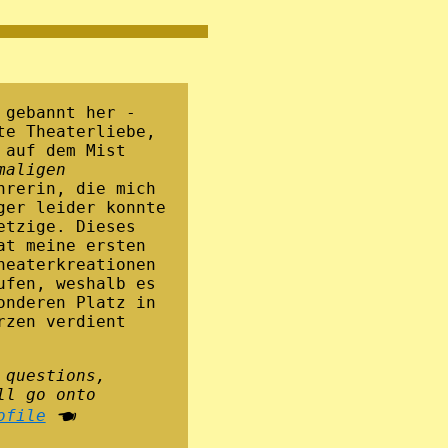
 gebannt her -
te Theaterliebe,
 auf dem Mist
maligen
hrerin, die mich
ger leider konnte
etzige. Dieses
at meine ersten
heaterkreationen
ufen, weshalb es
onderen Platz in
rzen verdient
 questions,
ll go onto
ofile
🖜