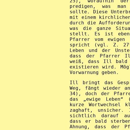
25), woraufhin de
predigen, was man
sollte. Diese Unterb
mit einem kirchliche
durch die Aufforderu
was die ganze Situa
stellt. Es ist eben
Pfarrer vom ewigen 
spricht (vgl. Z. 27
Leben und der Unste
dass der Pfarrer I
weiß, dass Ill bald
existieren wird. Mög
Vorwarnung geben.
Ill bringt das Gesp
Weg, fängt wieder a
34), doch der Pfarr
das „ewige Leben“ (
kurze Wortwechsel k
zaghaft, unsicher. 
sichtlich darauf au
dass er bald sterbe
Ahnung, dass der Pf