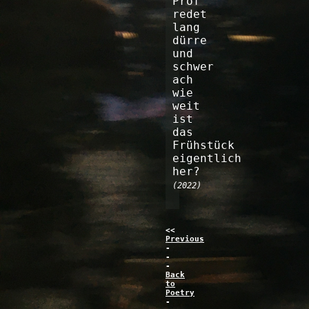
Prof
redet
lang
dürre
und
schwer
ach
wie
weit
ist
das
Frühstück
eigentlich
her?
(2022)
<<
Previous
-
-
-
Back
to
Poetry
-