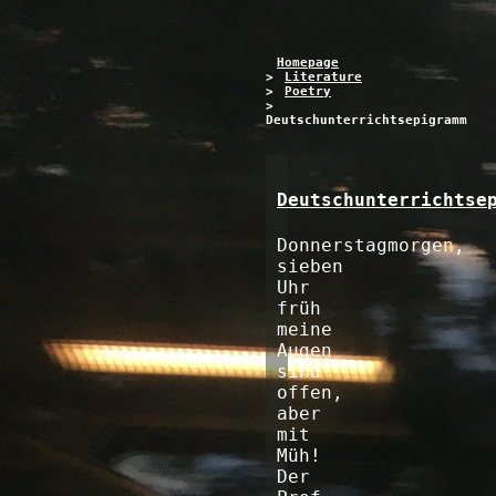
Homepage
>
Literature
>
Poetry
>
Deutschunterrichtsepigramm
Deutschunterrichtse
Donnerstagmorgen,
sieben
Uhr
früh
meine
Augen
sind
offen,
aber
mit
Müh!
Der