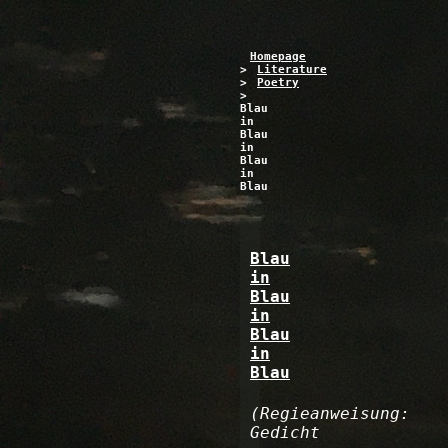
Homepage
>
Literature
>
Poetry
>
Blau
in
Blau
in
Blau
in
Blau
Blau
in
Blau
in
Blau
in
Blau
(Regieanweisung:
Gedicht