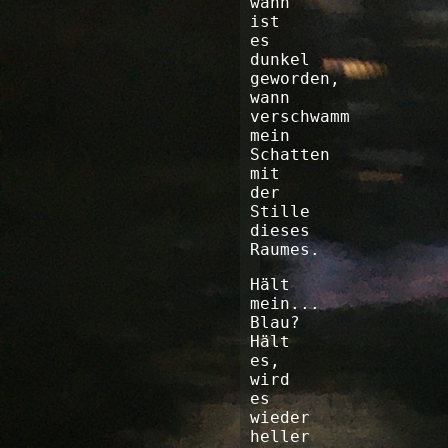
wann
ist
es
dunkel
geworden,
wann
verschwamm
mein
Schatten
mit
der
Stille
dieses
Raumes.
Hält
mein...
Blau?
Hält
es,
wird
es
wieder
heller