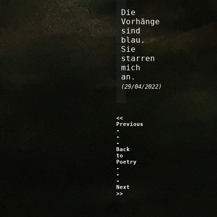
Die
Vorhänge
sind
blau.
Sie
starren
mich
an.
(29/04/2022)
<<
Previous
-
-
-
Back
to
Poetry
-
-
-
Next
>>