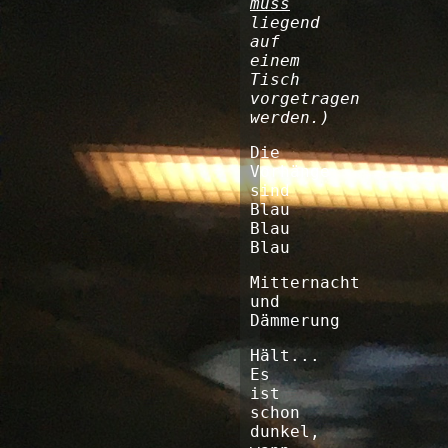
muss
liegend
auf
einem
Tisch
vorgetragen
werden.)
Die
Vorhänge
sind
Blau
Blau
Blau
Mitternacht
und
Dämmerung
Hält...
Es
ist
schon
dunkel,